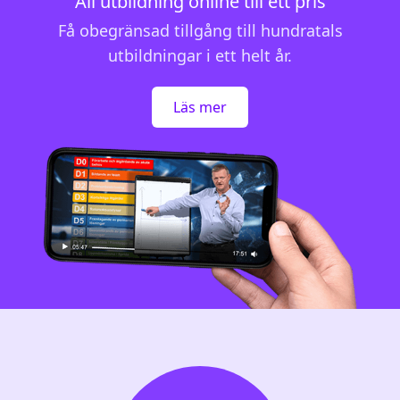
All utbildning online till ett pris
Få obegränsad tillgång till hundratals
utbildningar i ett helt år.
Läs mer