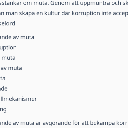
isstankar om muta. Genom att uppmuntra och s
n man skapa en kultur där korruption inte accep
kelord
ande av muta
uption
m muta
 av muta
ta
nde
ollmekanismer
ing
nde av muta är avgörande för att bekämpa korr