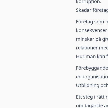
korruption.
Skadar företa
Företag som bl
konsekvenser u
minskar på gru
relationer med
Hur man kan 
Förebyggande 
en organisatio
Utbildning oc
Ett steg i rät
om tagande av m