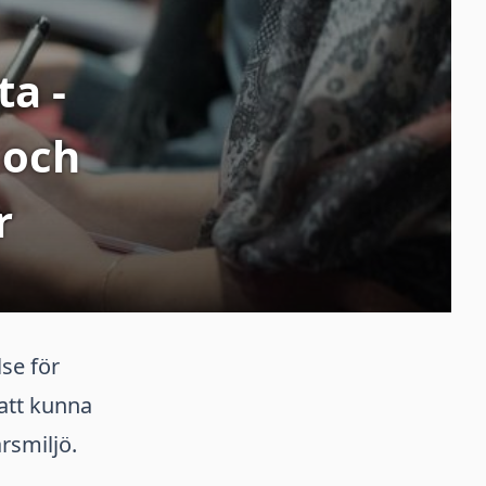
a -
 och
r
se för
att kunna
rsmiljö.