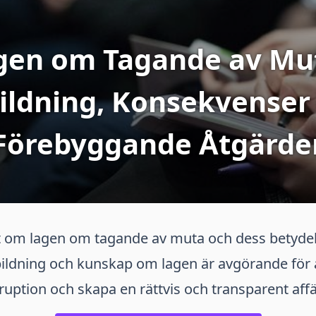
gen om Tagande av Mut
ildning, Konsekvenser
Förebyggande Åtgärde
t om lagen om tagande av muta och dess betydel
bildning och kunskap om lagen är avgörande för 
uption och skapa en rättvis och transparent affä