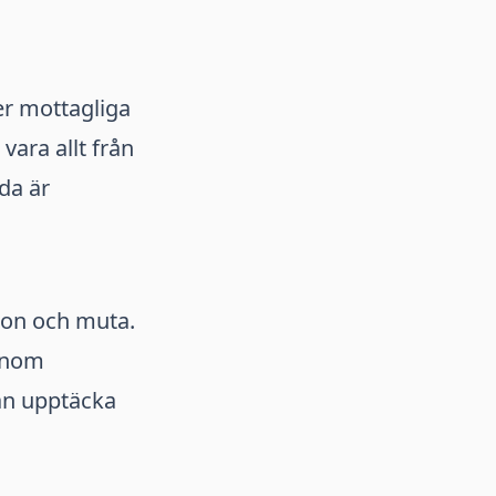
r mottagliga
vara allt från
lda är
tion och muta.
 inom
an upptäcka