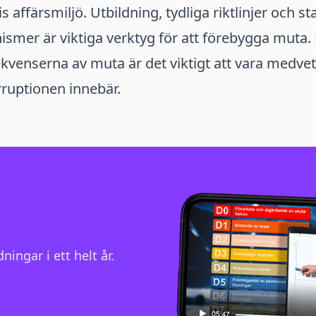
s affärsmiljö. Utbildning, tydliga riktlinjer och st
smer är viktiga verktyg för att förebygga muta. 
kvenserna av muta är det viktigt att vara medve
ruptionen innebär.
ningar i ett helt år.