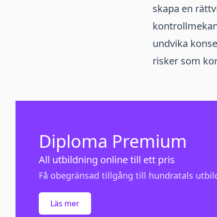
skapa en rättvi
kontrollmekani
undvika konse
risker som kor
Diploma Premium
All utbildning online till ett pris
Få obegränsad tillgång till hundratals utbild
Läs mer