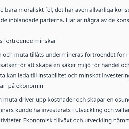
te bara moraliskt fel, det har även allvarliga kon
 de inblandade parterna. Här är några av de ko
s förtroende minskar
 och muta tillåts undermineras förtroendet för 
nsatser för att skapa en säker miljö för handel o
a kan leda till instabilitet och minskat investeri
kan på ekonomin
h muta driver upp kostnader och skapar en osund
ars kunde ha investerats i utveckling och välfärd
aktiviteter. Ekonomisk tillväxt och utveckling häm