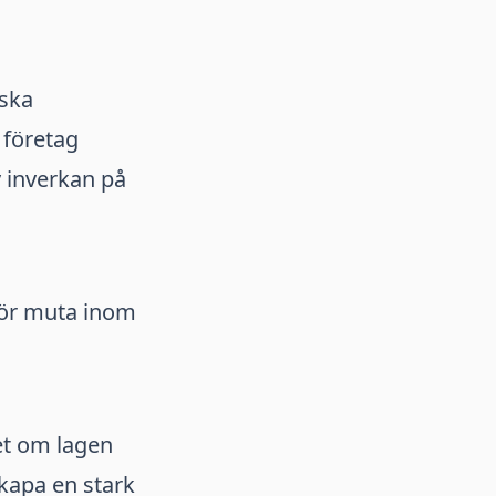
iska
 företag
 inverkan på
för muta inom
het om lagen
skapa en stark