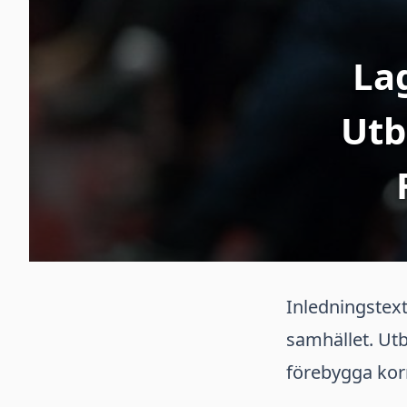
La
Utb
Inledningstex
samhället. Ut
förebygga korr