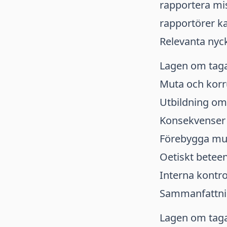
rapportera m
rapportörer ka
Relevanta nyc
Lagen om tag
Muta och korr
Utbildning o
Konsekvenser
Förebygga mu
Oetiskt betee
Interna kontr
Sammanfattn
Lagen om taga