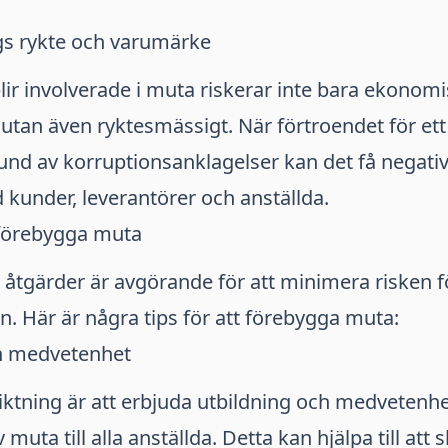
gs rykte och varumärke
ir involverade i muta riskerar inte bara ekonom
tan även ryktesmässigt. När förtroendet för ett
nd av korruptionsanklagelser kan det få negativ
 kunder, leverantörer och anställda.
förebygga muta
åtgärder är avgörande för att minimera risken 
n. Här är några tips för att förebygga muta:
h medvetenhet
t riktning är att erbjuda utbildning och medveten
uta till alla anställda. Detta kan hjälpa till att 