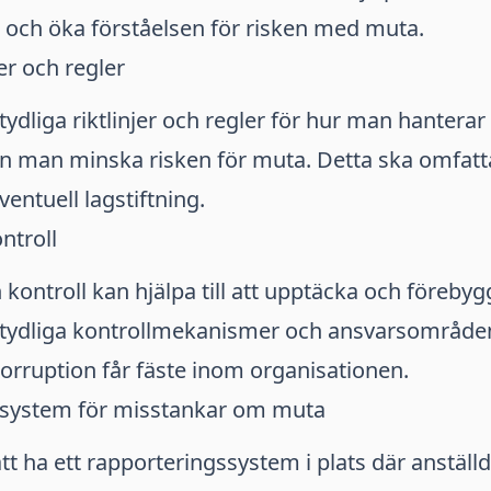
 och öka förståelsen för risken med muta.
jer och regler
ydliga riktlinjer och regler för hur man hanterar
an man minska risken för muta. Detta ska omfatt
eventuell lagstiftning.
ntroll
n kontroll kan hjälpa till att upptäcka och föreby
tydliga kontrollmekanismer och ansvarsområd
korruption får fäste inom organisationen.
system för misstankar om muta
att ha ett rapporteringssystem i plats där anställ