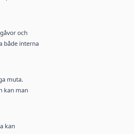
 gåvor och
a både interna
gga muta.
en kan man
da kan