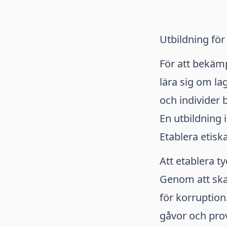
Utbildning fö
För att bekämp
lära sig om l
och individer 
En utbildning 
Etablera etiska
Att etablera ty
Genom att ska
för korruption
gåvor och pro