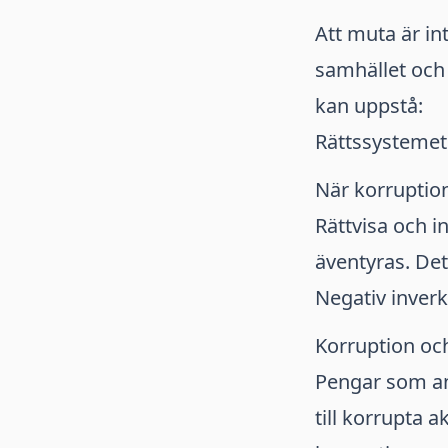
Att muta är in
samhället och
kan uppstå:
Rättssystemet
När korruption
Rättvisa och i
äventyras. Dett
Negativ inver
Korruption oc
Pengar som ann
till korrupta 