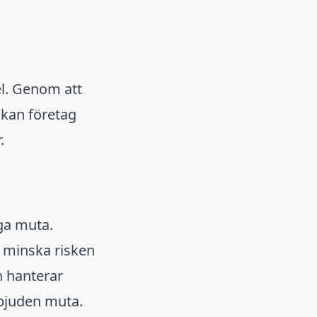
el. Genom att
kan företag
.
gga muta.
 minska risken
n hanterar
bjuden muta.