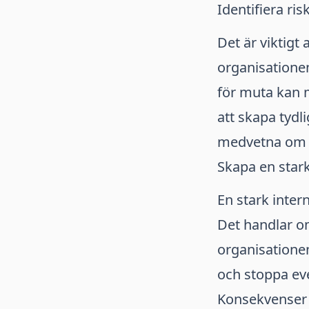
Identifiera ri
Det är viktigt
organisatione
för muta kan m
att skapa tydli
medvetna om vi
Skapa en stark
En stark inter
Det handlar o
organisatione
och stoppa eve
Konsekvenser