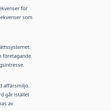
sekvenser för
nsekvenser som
rättssystemet.
ch företagande
ngsintresse.
 affärsmiljö.
 går istället
mas av