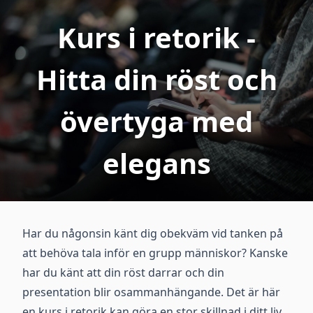
Kurs i retorik -
Hitta din röst och
övertyga med
elegans
Har du någonsin känt dig obekväm vid tanken på
att behöva tala inför en grupp människor? Kanske
har du känt att din röst darrar och din
presentation blir osammanhängande. Det är här
en kurs i retorik kan göra en stor skillnad i ditt liv.