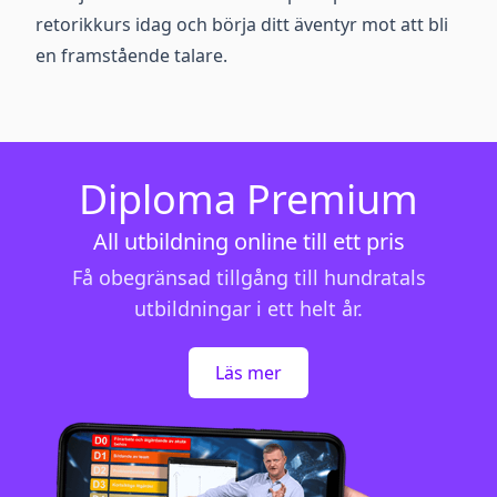
retorikkurs idag och börja ditt äventyr mot att bli
en framstående talare.
Diploma Premium
All utbildning online till ett pris
Få obegränsad tillgång till hundratals
utbildningar i ett helt år.
Läs mer