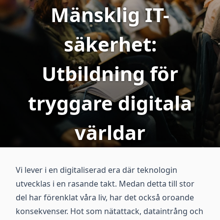
Mänsklig IT-
säkerhet:
Utbildning för
tryggare digitala
världar
Vi lever i en digitaliserad era där teknologin
utvecklas i en rasande takt. Medan detta till stor
del har förenklat våra liv, har det också oroande
konsekvenser. Hot som nätattack, dataintrång och