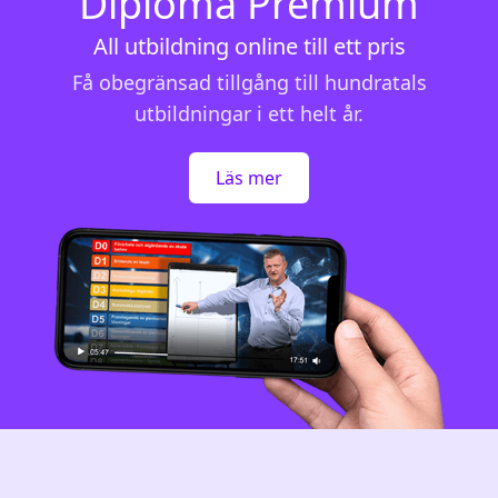
Diploma Premium
All utbildning online till ett pris
Få obegränsad tillgång till hundratals
utbildningar i ett helt år.
Läs mer