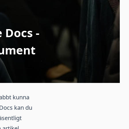
 Docs -
kument
nabbt kunna
 Docs kan du
äsentligt
 artikel