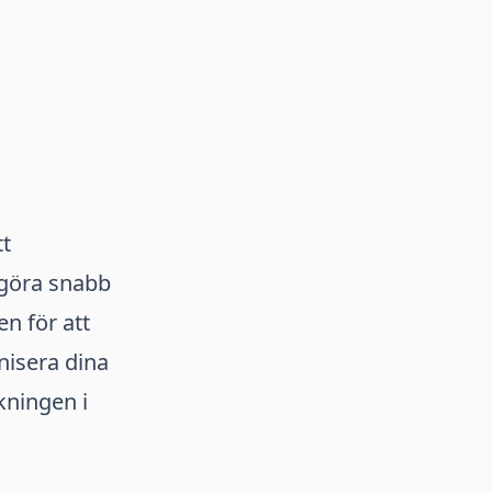
tt
ggöra snabb
en för att
nisera dina
kningen i