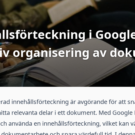
llsförteckning i Google
tiv organisering av do
rad innehållsförteckning är avgörande för att s
itta relevanta delar i ett dokument. Med Google
ch använda en innehållsförteckning, vilket kan v
t dokumentarbete och spara värdefull tid. I denna