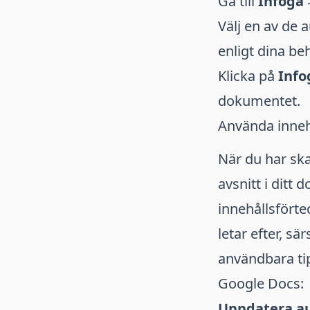
Gå till
Infoga
Välj en av de 
enligt dina be
Klicka på
Info
dokumentet.
Använda inneh
När du har ska
avsnitt i ditt
innehållsförtec
letar efter, s
användbara tip
Google Docs:
Uppdatera au