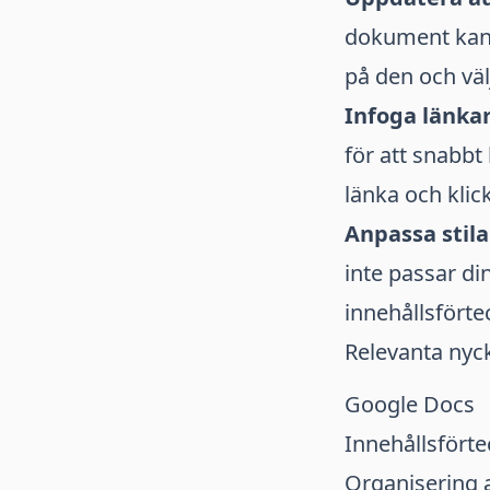
dokument kan 
på den och vä
Infoga länkar
för att snabbt
länka och kli
Anpassa stila
inte passar di
innehållsförte
Relevanta nyc
Google Docs
Innehållsfört
Organisering