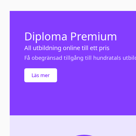
Diploma Premium
All utbildning online till ett pris
Få obegränsad tillgång till hundratals utbild
Läs mer