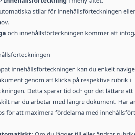
>
Innehållsförteckning
i menyfältet.
automatiska stilar för innehållsförteckningen ell
hov.
ga
och innehållsförteckningen kommer att infoga
ållsförteckningen
pat innehållsförteckningen kan du enkelt navigera
 dokument genom att klicka på respektive rubrik i
kningen. Detta sparar tid och gör det lättare att 
ärskilt när du arbetar med längre dokument. Här ä
s för att maximera fördelarna med innehållsfört
tomatiskt:
Om du lägger till eller ändrar rubriker