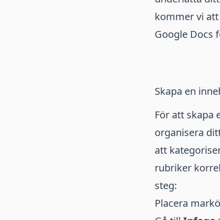
kommer vi att 
Google Docs fö
Skapa en inne
För att skapa 
organisera dit
att kategorise
rubriker korre
steg:
Placera markör