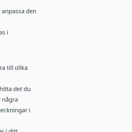
er anpassa den
s i
 till olika
hitta det du
r några
eckningar i
 i ditt