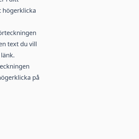
 högerklicka
förteckningen
n text du vill
 länk.
rteckningen
högerklicka på