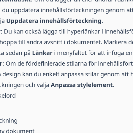
du uppdatera innehållsförteckningen genom att
lja
Uppdatera innehållsförteckning
.
:
Du kan också lägga till hyperlänkar i innehålls
 hoppa till andra avsnitt i dokumentet. Markera de
cka sedan på
Länkar
i menyfältet för att infoga en
r:
Om de fördefinierade stilarna för innehållsfö
n design kan du enkelt anpassa stilar genom att 
ckningen och välja
Anpassa stylelement
.
kelord
eckning
 av dokument