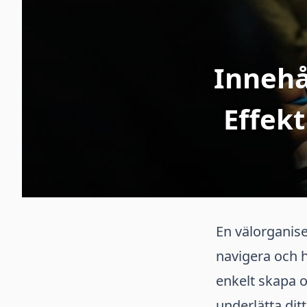
Innehå
Effek
En välorganise
navigera och h
enkelt skapa o
underlätta dit