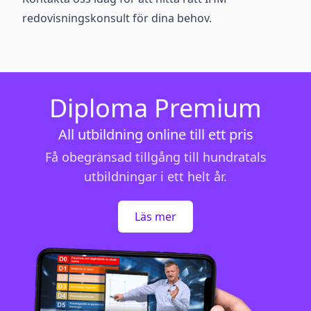
redovisningskonsult för dina behov.
Diploma Premium
All utbildning online till ett pris
Få obegränsad tillgång till hundratals
utbildningar i ett helt år.
Läs mer