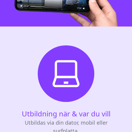
Utbildning när & var du vill
Utbildas via din dator, mobil eller
surfplatta.