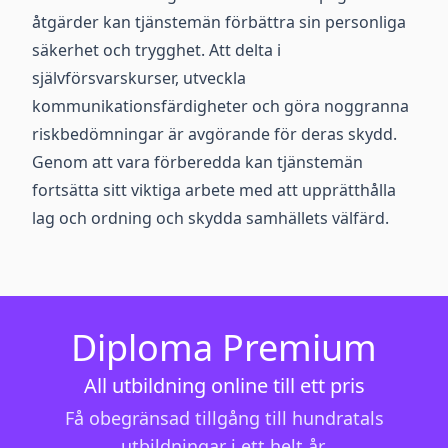
åtgärder kan tjänstemän förbättra sin personliga
säkerhet och trygghet. Att delta i
självförsvarskurser, utveckla
kommunikationsfärdigheter och göra noggranna
riskbedömningar är avgörande för deras skydd.
Genom att vara förberedda kan tjänstemän
fortsätta sitt viktiga arbete med att upprätthålla
lag och ordning och skydda samhällets välfärd.
Diploma Premium
All utbildning online till ett pris
Få obegränsad tillgång till hundratals
utbildningar i ett helt år.