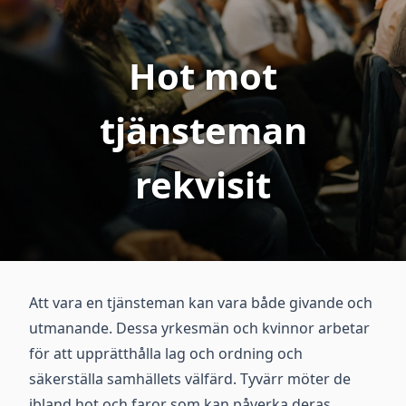
Hot mot
tjänsteman
rekvisit
Att vara en tjänsteman kan vara både givande och
utmanande. Dessa yrkesmän och kvinnor arbetar
för att upprätthålla lag och ordning och
säkerställa samhällets välfärd. Tyvärr möter de
ibland hot och faror som kan påverka deras