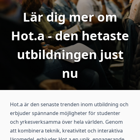
Lär dig mer om
Hot.a - den hetaste
utbildningen just
nu
Hot.a är den senaste trenden inom utbildning och
erbjuder spännande möjligheter för studenter
och yrkesverksamma över hela världen. Genom
att kombinera teknik, kreativitet och interaktiva
läromedel, erbjuder Hot.a en unik, engagerande