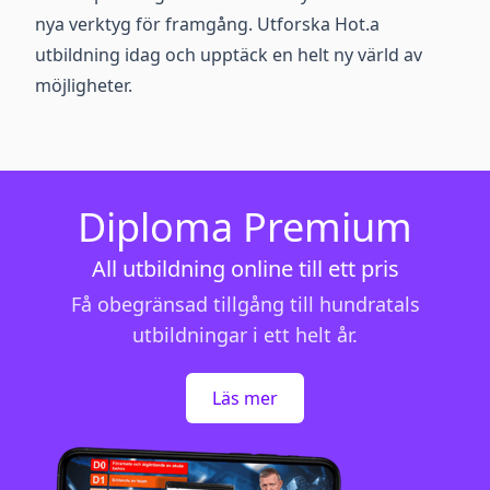
nya verktyg för framgång. Utforska Hot.a
utbildning idag och upptäck en helt ny värld av
möjligheter.
Diploma Premium
All utbildning online till ett pris
Få obegränsad tillgång till hundratals
utbildningar i ett helt år.
Läs mer