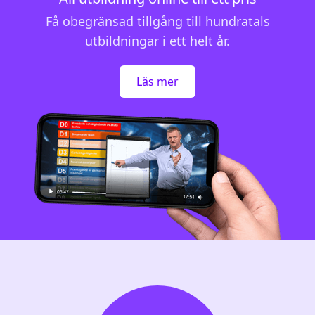
Få obegränsad tillgång till hundratals
utbildningar i ett helt år.
Läs mer