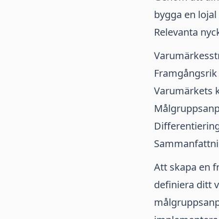
bygga en lojal
Relevanta nyc
Varumärkesst
Framgångsrik 
Varumärkets 
Målgruppsanp
Differentierin
Sammanfattn
Att skapa en f
definiera dit
målgruppsanpa