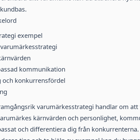
 kundbas.
kelord
rategi exempel
varumärkesstrategi
kärnvärden
assad kommunikation
g och konkurrensfördel
ing
ramgångsrik varumärkesstrategi handlar om att t
t varumärkes kärnvärden och personlighet, komm
ssat och differentiera dig från konkurrenterna