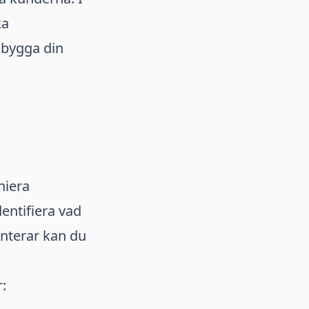
ka
 bygga din
niera
entifiera vad
nterar kan du
: