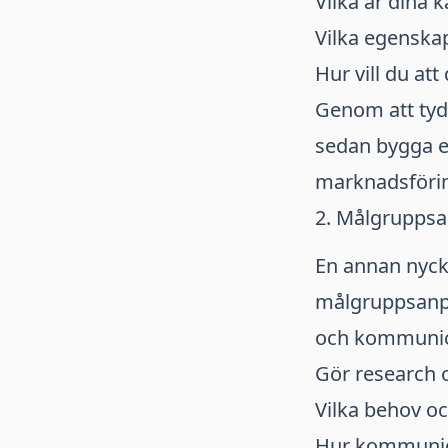
Vilka är dina 
Vilka egenskap
Hur vill du at
Genom att tydl
sedan bygga e
marknadsföri
2. Målgrupps
En annan nycke
målgruppsanpa
och kommunice
Gör research 
Vilka behov o
Hur kommunicer