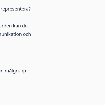
a representera?
värden kan du
munikation och
din målgrupp