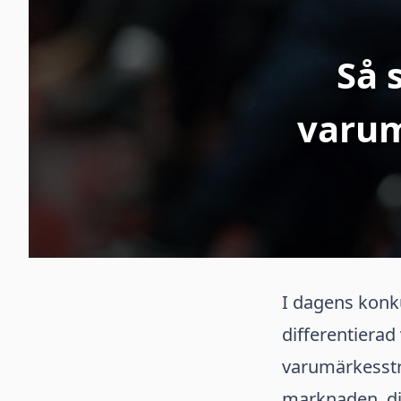
Så 
varum
I dagens konku
differentierad
varumärkesstra
marknaden, di