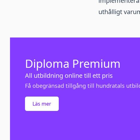
implementera d
uthålligt var
Diploma Premium
All utbildning online till ett pris
Få obegränsad tillgång till hundratals utbild
Läs mer