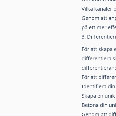
Vilka kanaler 
Genom att anp
på ett mer effe
3. Differentie
För att skapa 
differentiera 
differentieran
För att differ
Identifiera d
Skapa en unik
Betona din un
Genom att dif