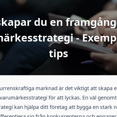
skapar du en framgång
ärkesstrategi - Exemp
tips
rrenskraftiga marknad är det viktigt att skapa e
 varumärkesstrategi för att lyckas. En väl genom
tegi kan hjälpa ditt företag att bygga en stark 
fferentiera sig från konkurrenterna och engager