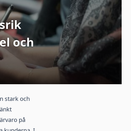
srik
el och
n stark och
tänkt
närvaro på
a kunderna. I