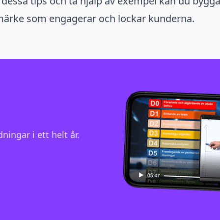
essa tips och ta hjälp av exempel kan du bygga 
umärke som engagerar och lockar kunderna.
ningar i ett helt år.