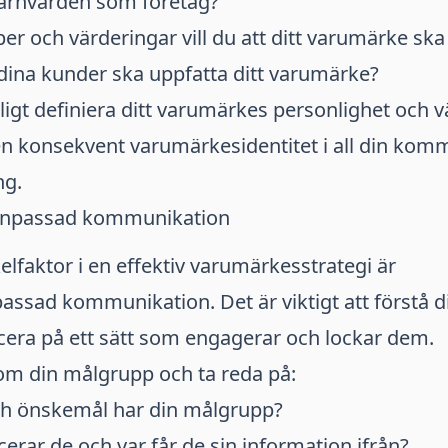
kärnvärden som företag?
er och värderingar vill du att ditt varumärke sk
t dina kunder ska uppfatta ditt varumärke?
igt definiera ditt varumärkes personlighet och 
n konsekvent varumärkesidentitet i all din kom
ng.
anpassad kommunikation
lfaktor i en effektiv varumärkesstrategi är
ssad kommunikation. Det är viktigt att förstå 
ra på ett sätt som engagerar och lockar dem.
om din målgrupp och ta reda på:
ch önskemål har din målgrupp?
ar de och var får de sin information ifrån?