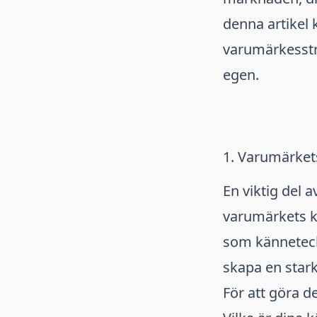
denna artikel
varumärkesstra
egen.
1. Varumärket
En viktig del 
varumärkets kä
som känneteck
skapa en stark
För att göra d