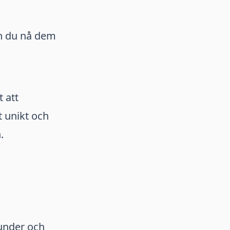
n du nå dem
 att
t unikt och
.
kunder och