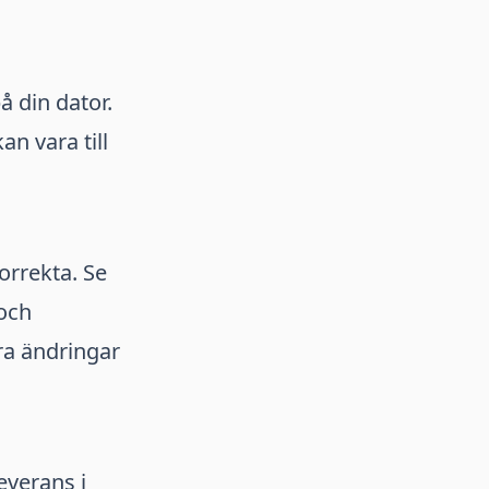
å din dator.
n vara till
korrekta. Se
 och
ra ändringar
everans i