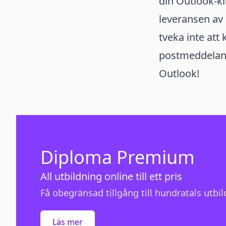
din Outlook-kl
leveransen av
tveka inte att 
postmeddeland
Outlook!
Diploma Premium
All utbildning online till ett pris
Få obegränsad tillgång till hundratals utbild
Läs mer