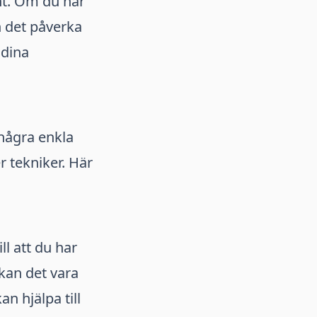
nt. Om du har
n det påverka
 dina
några enkla
r tekniker. Här
ll att du har
kan det vara
n hjälpa till