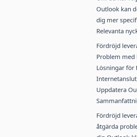
Outlook kan de
dig mer specifi
Relevanta nyc
Fördröjd leve
Problem med l
Lösningar för 
Internetanslu
Uppdatera Out
Sammanfattn
Fördröjd lever
åtgärda probl