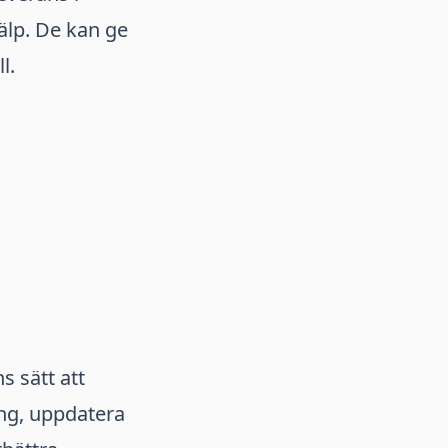
älp. De kan ge
l.
s sätt att
ing, uppdatera