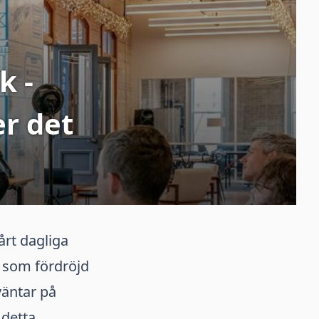
k -
r det
årt dagliga
m som fördröjd
väntar på
 detta