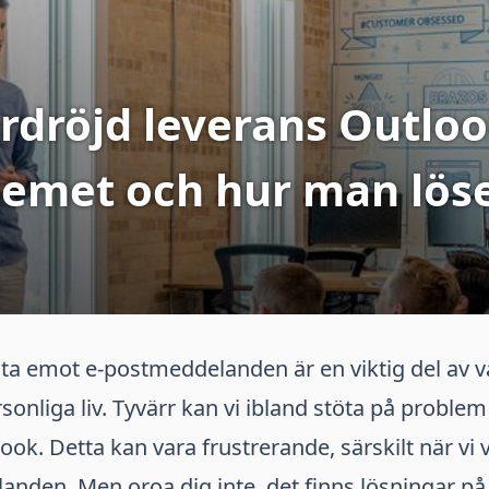
rdröjd leverans Outloo
lemet och hur man löse
 ta emot e-postmeddelanden är en viktig del av v
sonliga liv. Tyvärr kan vi ibland stöta på proble
look. Detta kan vara frustrerande, särskilt när vi 
anden. Men oroa dig inte, det finns lösningar på