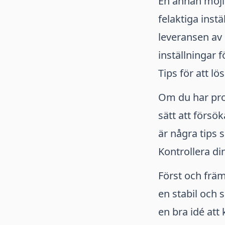
En annan möjli
felaktiga inst
leveransen av 
inställningar f
Tips för att l
Om du har pro
sätt att försö
är några tips s
Kontrollera di
Först och främs
en stabil och 
en bra idé att 