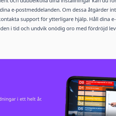
ient och dubbelkolla dina inställningar kan du fö
 dina e-postmeddelanden. Om dessa åtgärder inte
kontakta support för ytterligare hjälp. Håll dina e-
en i tid och undvik onödig oro med fördröjd lev
ningar i ett helt år.