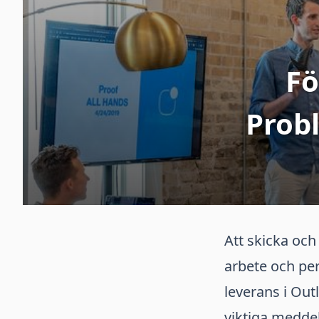
Fö
Prob
Att skicka och
arbete och per
leverans i Out
viktiga meddel