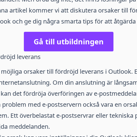
na artikel kommer vi att diskutera orsaker till fö
look och ge dig några smarta tips för att åtgärda 
Gå till utbildningen
rdröjd leverans
 möjliga orsaker till fördröjd leverans i Outlook. 
 internetanslutning. Om din anslutning är långsam
kan det fördröja överföringen av e-postmeddel
problem med e-postservern också vara en orsak 
m. Ett överbelastat e-postservrar eller tekniska
röjda meddelanden.