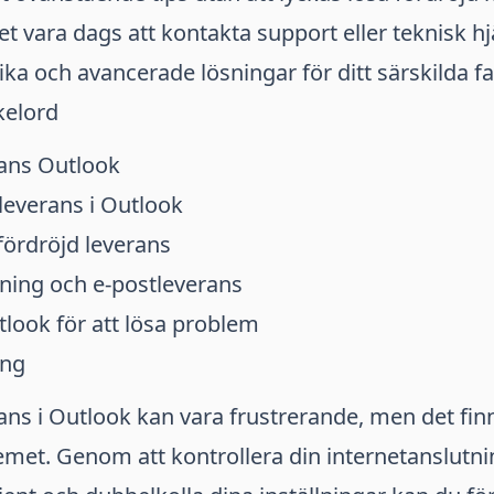
t vara dags att kontakta support eller teknisk hj
ka och avancerade lösningar för ditt särskilda fal
kelord
rans Outlook
everans i Outlook
fördröjd leverans
tning och e-postleverans
look för att lösa problem
ing
ans i Outlook kan vara frustrerande, men det finn
emet. Genom att kontrollera din internetanslutn