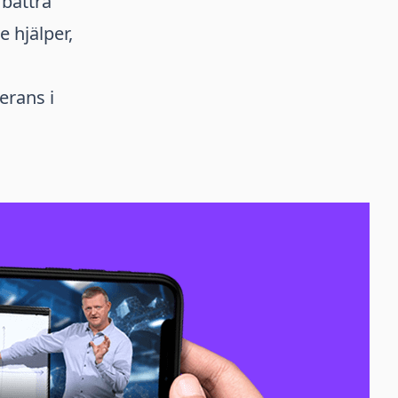
rbättra
 hjälper,
erans i