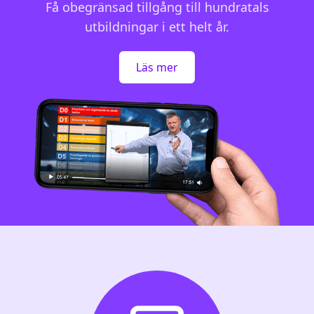
Få obegränsad tillgång till hundratals
utbildningar i ett helt år.
Läs mer