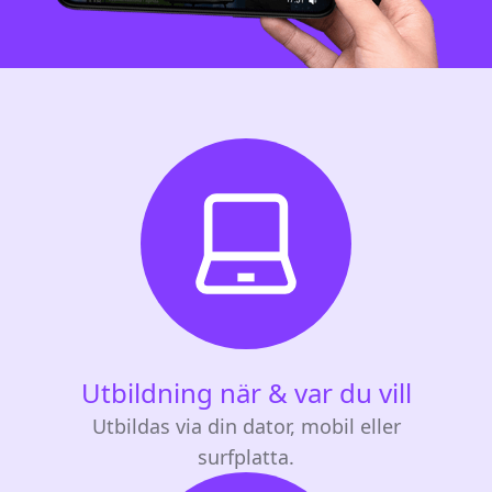
Utbildning när & var du vill
Utbildas via din dator, mobil eller
surfplatta.