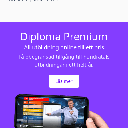
Diploma Premium
All utbildning online till ett pris
Få obegränsad tillgång till hundratals
utbildningar i ett helt år.
Läs mer