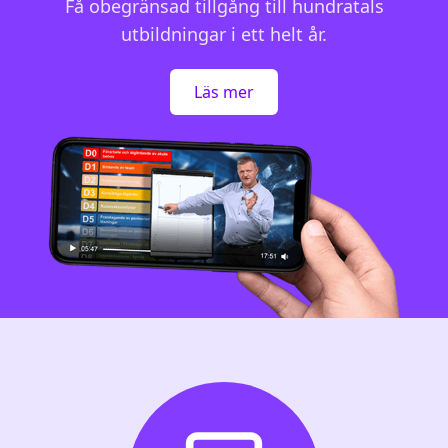
Få obegränsad tillgång till hundratals
utbildningar i ett helt år.
Läs mer