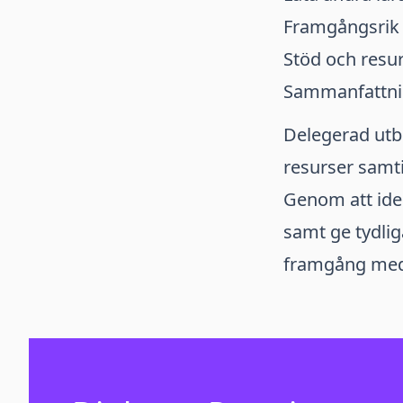
Framgångsrik 
Stöd och resur
Sammanfattn
Delegerad utbil
resurser samti
Genom att iden
samt ge tydlig
framgång med d