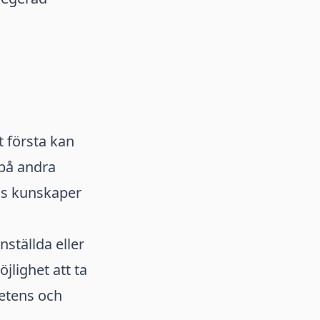
t första kan
 på andra
ras kunskaper
ställda eller
lighet att ta
petens och