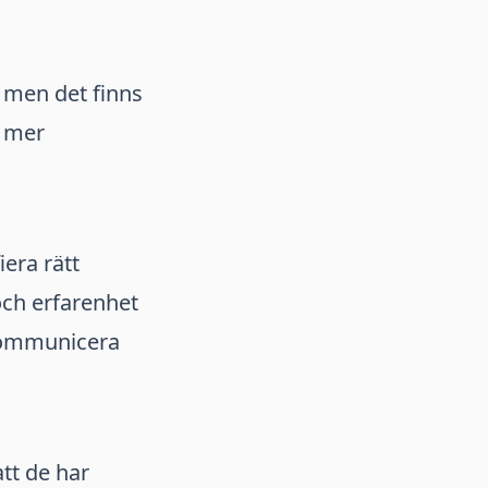
 men det finns
h mer
iera rätt
och erfarenhet
kommunicera
att de har