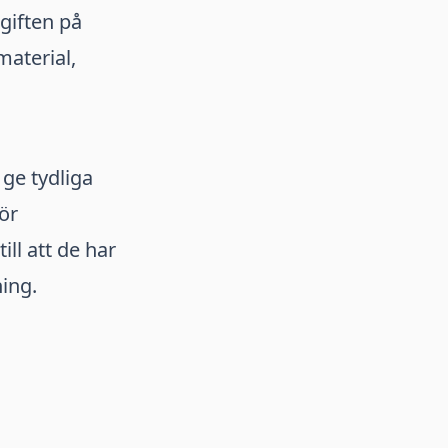
giften på
material,
 ge tydliga
ör
ll att de har
ning.