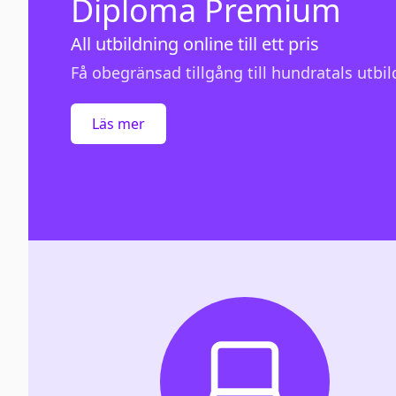
Diploma Premium
All utbildning online till ett pris
Få obegränsad tillgång till hundratals utbild
Läs mer