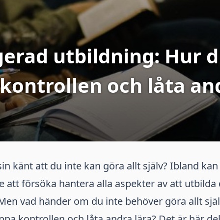
erad utbildning: Hur 
kontrollen och låta an
n känt att du inte kan göra allt själv? Ibland kan
 att försöka hantera alla aspekter av att utbilda 
. Men vad händer om du inte behöver göra allt sj
pa kontrollen och låta andra lära? Det är här de