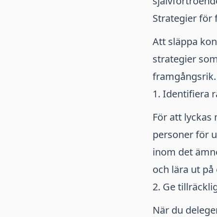
självförtroend
Strategier för
Att släppa ko
strategier som
framgångsrik. 
1. Identifiera 
För att lyckas 
personer för u
inom det ämne
och lära ut på
2. Ge tillräck
När du delegera