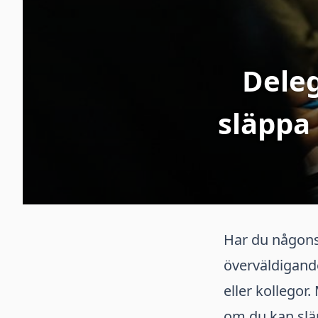
Deleg
släppa 
Har du någonsi
överväldigande
eller kollegor
om du kan släp