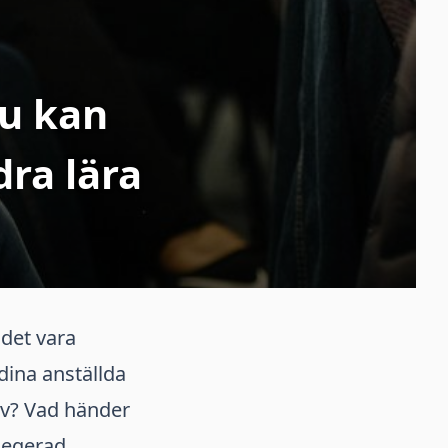
du kan
dra lära
 det vara
dina anställda
älv? Vad händer
legerad