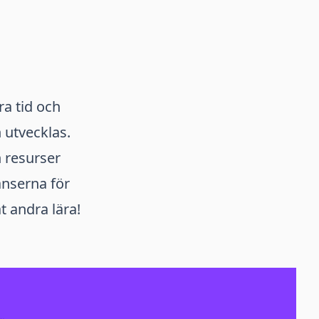
ra tid och
 utvecklas.
h resurser
anserna för
 andra lära!