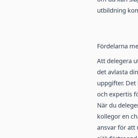
utbildning kom
Fördelarna me
Att delegera ut
det avlasta di
uppgifter. Det
och expertis f
När du deleger
kollegor en ch
ansvar för att