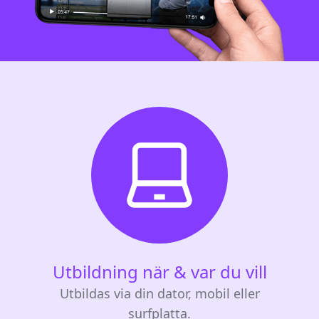
Utbildning när & var du vill
Utbildas via din dator, mobil eller
surfplatta.