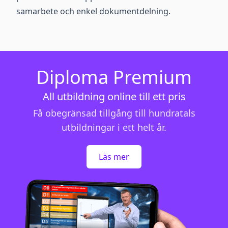
samarbete och enkel dokumentdelning.
Diploma Premium
All utbildning online till ett pris
Få obegränsad tillgång till hundratals
utbildningar i ett helt år.
Läs mer