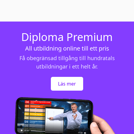
Diploma Premium
All utbildning online till ett pris
Få obegränsad tillgång till hundratals
utbildningar i ett helt år.
Läs mer