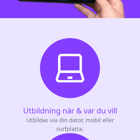
Utbildning när & var du vill
Utbildas via din dator, mobil eller
surfplatta.