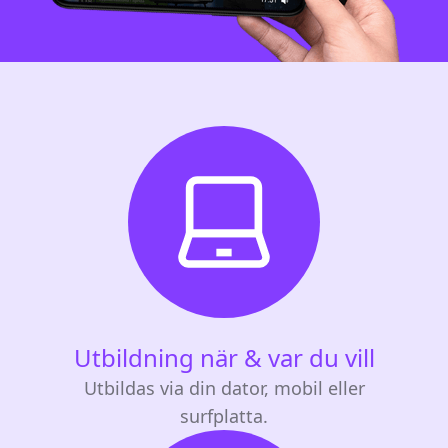
Utbildning när & var du vill
Utbildas via din dator, mobil eller
surfplatta.