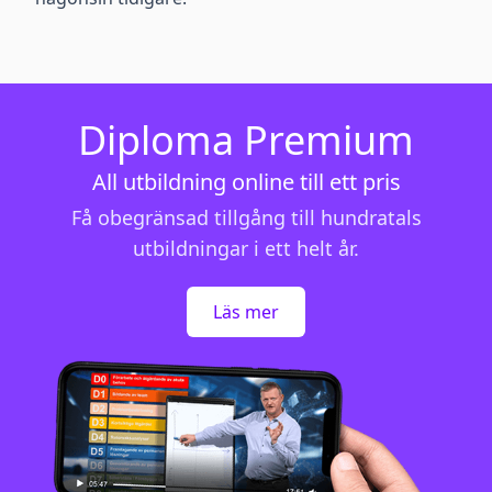
Diploma Premium
All utbildning online till ett pris
Få obegränsad tillgång till hundratals
utbildningar i ett helt år.
Läs mer