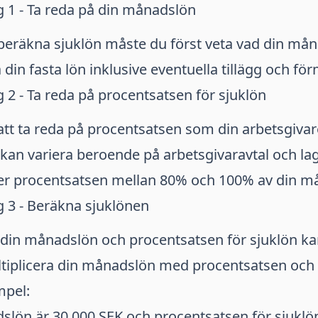
g 1 - Ta reda på din månadslön
beräkna sjuklön måste du först veta vad din mån
 din fasta lön inklusive eventuella tillägg och fö
g 2 - Ta reda på procentsatsen för sjuklön
att ta reda på procentsatsen som din arbetsgivare
 kan variera beroende på arbetsgivaravtal och lag
gger procentsatsen mellan 80% och 100% av din m
g 3 - Beräkna sjuklönen
 din månadslön och procentsatsen för sjuklön k
ltiplicera din månadslön med procentsatsen och 
mpel:
ön är 30 000 SEK och procentsatsen för sjuklön 