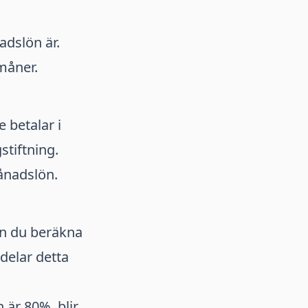
adslön är.
rmåner.
 betalar i
stiftning.
ånadslön.
an du beräkna
delar detta
är 80%, blir