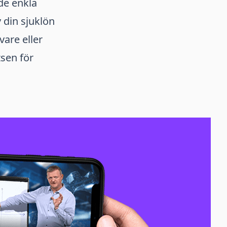
de enkla
 din sjuklön
vare eller
tsen för