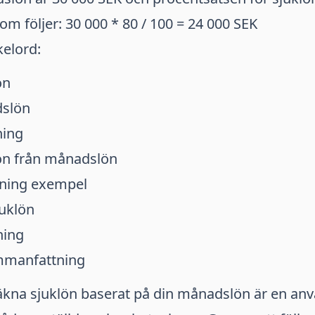
m följer: 30 000 * 80 / 100 = 24 000 SEK
kelord:
ön
dslön
ning
ön från månadslön
kning exempel
juklön
ning
mmanfattning
äkna sjuklön baserat på din månadslön är en an