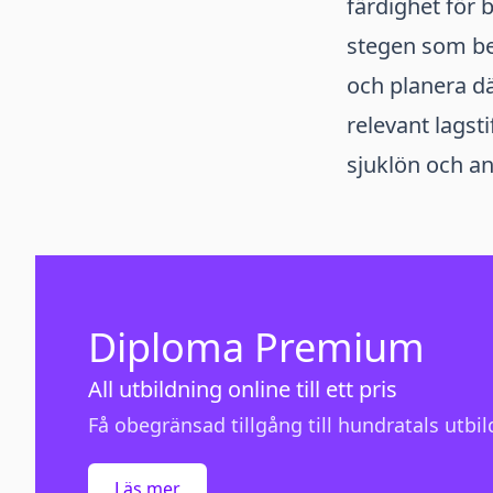
färdighet för 
stegen som be
och planera dä
relevant lagst
sjuklön och a
Diploma Premium
All utbildning online till ett pris
Få obegränsad tillgång till hundratals utbild
Läs mer