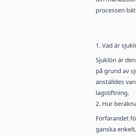
processen bätt
1. Vad är sjuk
Sjuklön är den
på grund av s
anställdes van
lagstiftning.
2. Hur beräkn
Förfarandet fö
ganska enkelt.