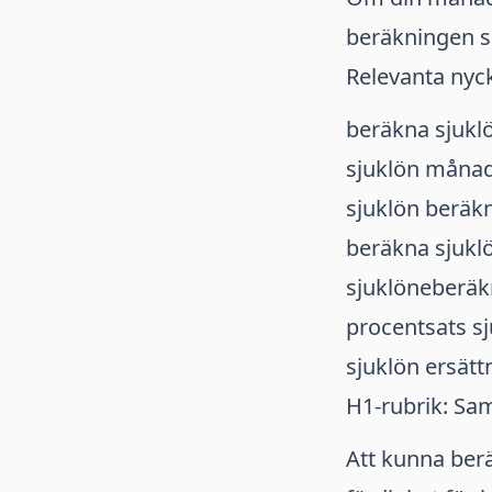
beräkningen so
Relevanta nyc
beräkna sjukl
sjuklön måna
sjuklön beräk
beräkna sjukl
sjuklöneberä
procentsats s
sjuklön ersätt
H1-rubrik: Sa
Att kunna ber