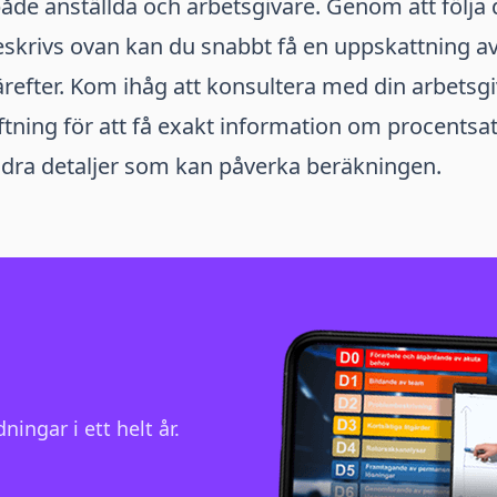
både anställda och arbetsgivare. Genom att följa 
skrivs ovan kan du snabbt få en uppskattning av
refter. Kom ihåg att konsultera med din arbetsgi
iftning för att få exakt information om procentsa
ndra detaljer som kan påverka beräkningen.
ningar i ett helt år.