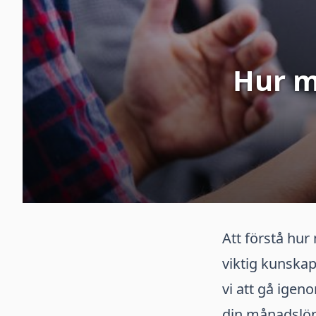
Hur m
Att förstå hu
viktig kunskap
vi att gå igen
din månadslön,