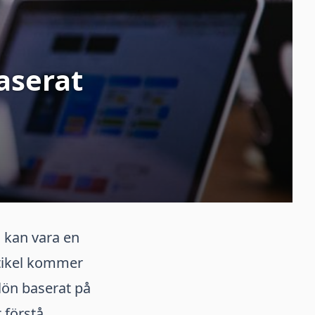
aserat
 kan vara en
rtikel kommer
lön baserat på
 förstå