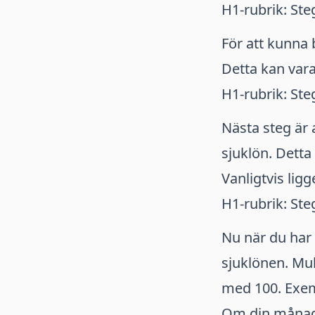
H1-rubrik: Ste
För att kunna 
Detta kan vara
H1-rubrik: Ste
Nästa steg är 
sjuklön. Detta
Vanligtvis li
H1-rubrik: Ste
Nu när du har
sjuklönen. Mu
med 100. Exe
Om din månadsl