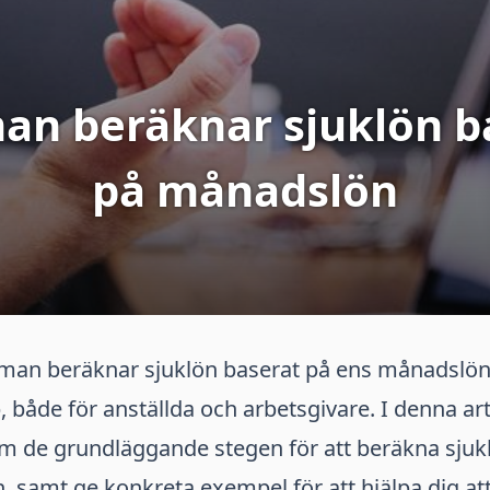
an beräknar sjuklön b
på månadslön
r man beräknar sjuklön baserat på ens månadslön
, både för anställda och arbetsgivare. I denna a
om de grundläggande stegen för att beräkna sjuk
 samt ge konkreta exempel för att hjälpa dig att