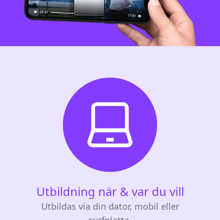
Utbildning när & var du vill
Utbildas via din dator, mobil eller
surfplatta.