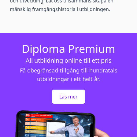
och utveckling. Låt oss tillsammans skapa en
mänsklig framgångshistoria i utbildningen.
Diploma Premium
All utbildning online till ett pris
Få obegränsad tillgång till hundratals
utbildningar i ett helt år.
Läs mer