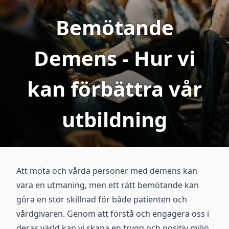
Bemötande
Demens - Hur vi
kan förbättra vår
utbildning
Att möta och vårda personer med demens kan
vara en utmaning, men ett rätt bemötande kan
göra en stor skillnad för både patienten och
vårdgivaren. Genom att förstå och engagera oss i
deras värld kan vi skapa en trygg och positiv miljö