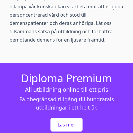
tillämpa vår kunskap kan vi arbeta mot att erbjuda
personcentrerad vård och stöd till
demenspatienter och deras anhöriga. Låt oss
tillsammans satsa på utbildning och förbättra
bemötande demens för en ljusare framtid.
Diploma Premium
All utbildning online till ett pris
Få obegränsad tillgång till hundratals
utbildningar i ett helt år.
Läs mer