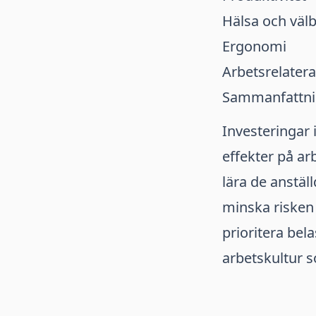
Hälsa och väl
Ergonomi
Arbetsrelater
Sammanfattn
Investeringar 
effekter på ar
lära de anstä
minska risken
prioritera be
arbetskultur 