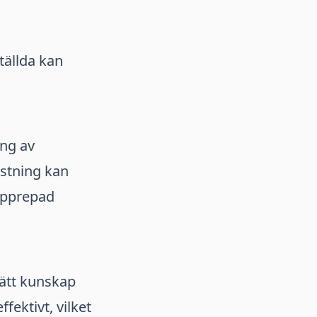
tällda kan
ing av
astning kan
upprepad
rätt kunskap
ektivt, vilket