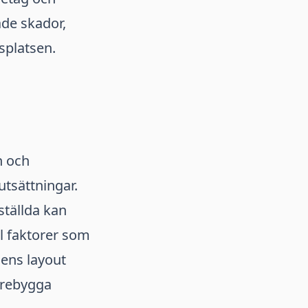
ade skador,
splatsen.
n och
tsättningar.
ställda kan
ll faktorer som
sens layout
örebygga