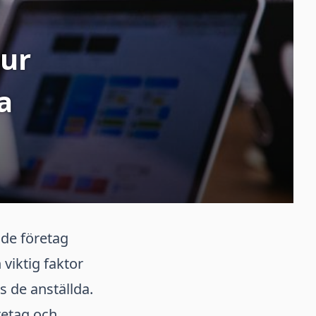
Hur
a
åde företag
 viktig faktor
s de anställda.
retag och