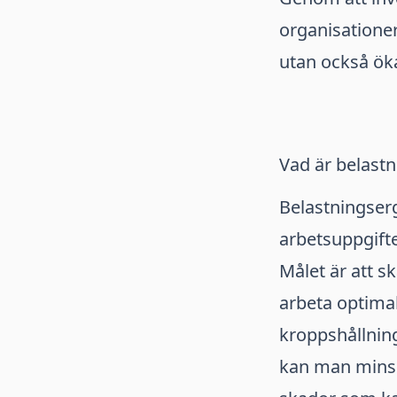
organisationer
utan också öka
Vad är belast
Belastningser
arbetsuppgifte
Målet är att s
arbeta optimal
kroppshållning
kan man minsk