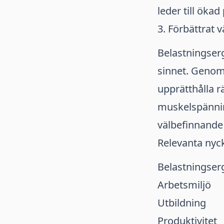
leder till öka
3. Förbättrat 
Belastningserg
sinnet. Genom 
upprätthålla r
muskelspännin
välbefinnande 
Relevanta nyc
Belastningse
Arbetsmiljö
Utbildning
Produktivitet