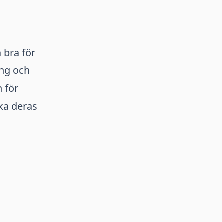
 bra för
ing och
 för
ka deras