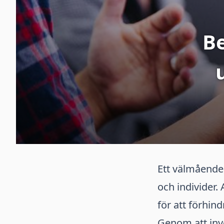
Be
Ett välmående
och individer. 
för att förhin
Genom att inve