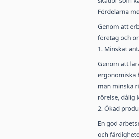
skador som ka
Fördelarna me
Genom att erbj
företag och or
1. Minskat ant
Genom att lära
ergonomiska h
man minska ri
rörelse, dålig 
2. Ökad produk
En god arbetsm
och färdighete