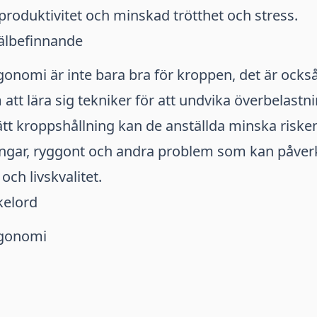
d produktivitet och minskad trötthet och stress.
välbefinnande
onomi är inte bara bra för kroppen, det är också
att lära sig tekniker för att undvika överbelastn
ätt kroppshållning kan de anställda minska risken
gar, ryggont och andra problem som kan påver
och livskvalitet.
kelord
rgonomi