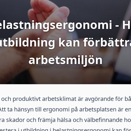
lastningsergonomi - 
utbildning kan förbättr
arbetsmiljön
 och produktivt arbetsklimat är avgörande för b
Att ta hänsyn till ergonomi på arbetsplatsen är en
dra skador och främja hälsa och välbefinnande ho
stera i utbildning i belastningsergonomi kan fö