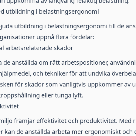
n uppkomma av långvarig felaktig belastning.
d utbildning i belastningsergonomi
uda utbildning i belastningsergonomi till de ans
ganisationer uppnå flera fördelar:
al arbetsrelaterade skador
 de anställda om rätt arbetspositioner, användn
jälpmedel, och tekniker för att undvika överbel
sken för skador som vanligtvis uppkommer av 
kroppshållning eller tunga lyft.
tivitet
iljö främjar effektivitet och produktivitet. Med 
r kan de anställda arbeta mer ergonomiskt och eff