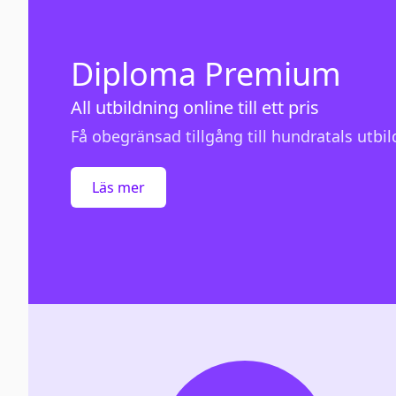
Diploma Premium
All utbildning online till ett pris
Få obegränsad tillgång till hundratals utbild
Läs mer