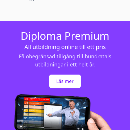
Diploma Premium
All utbildning online till ett pris
Få obegränsad tillgång till hundratals
utbildningar i ett helt år.
Läs mer