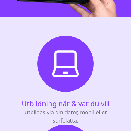
Utbildning när & var du vill
Utbildas via din dator, mobil eller
surfplatta.