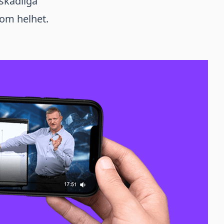
skadliga
som helhet.