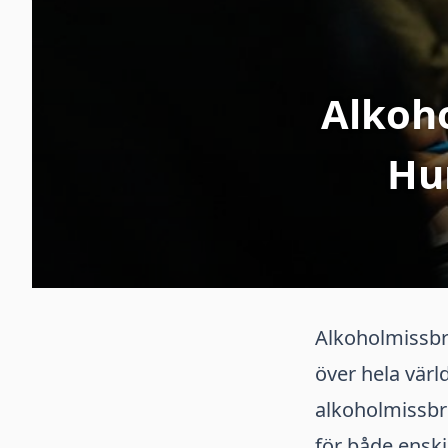
Alkoh
Hu
Alkoholmissbru
över hela vär
alkoholmissbru
för både enski