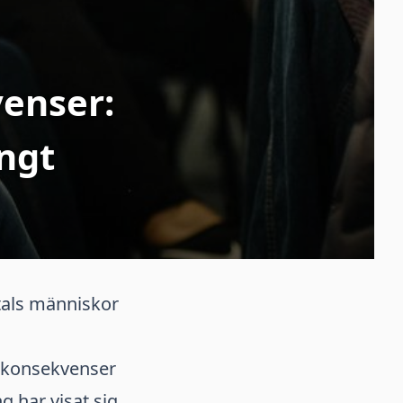
enser:
ngt
tals människor
e konsekvenser
g har visat sig