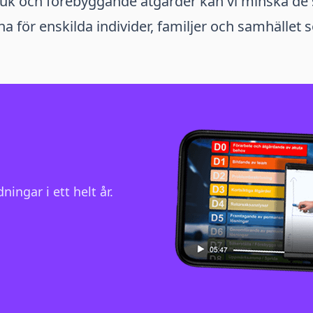
uk och förebyggande åtgärder kan vi minska de 
 för enskilda individer, familjer och samhället 
ningar i ett helt år.