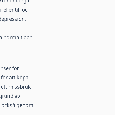
ktor i många
eller till och
depression,
a normalt och
nser för
 för att köpa
 ett missbruk
 grund av
as också genom