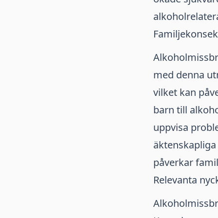
alkoholrelater
Familjekonsek
Alkoholmissbr
med denna utm
vilket kan påv
barn till alko
uppvisa proble
äktenskapliga 
påverkar famil
Relevanta nyc
Alkoholmissb