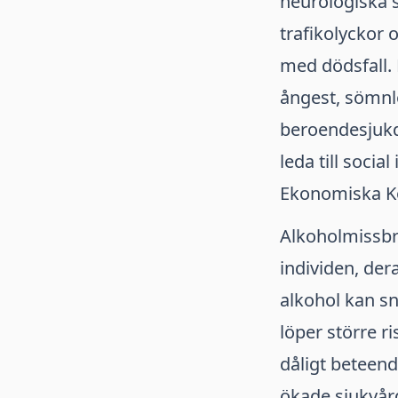
neurologiska 
trafikolyckor o
med dödsfall. 
ångest, sömnlö
beroendesjukd
leda till social
Ekonomiska K
Alkoholmissbr
individen, dera
alkohol kan s
löper större ri
dåligt beteen
ökade sjukvård