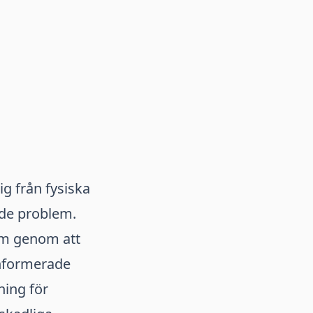
g från fysiska
ade problem.
lem genom att
informerade
ning för