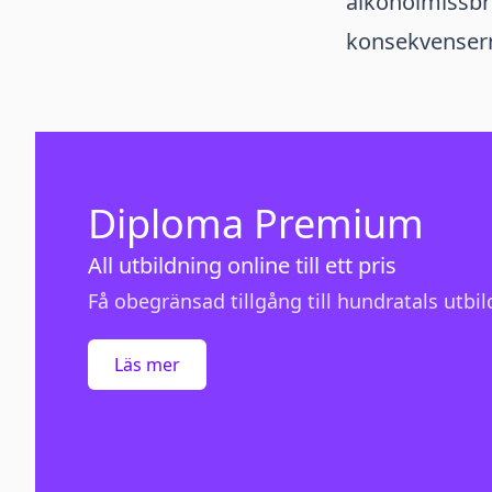
alkoholmissbr
konsekvenserna
Diploma Premium
All utbildning online till ett pris
Få obegränsad tillgång till hundratals utbild
Läs mer