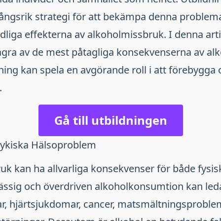
ångsrik strategi för att bekämpa denna problema
liga effekterna av alkoholmissbruk. I denna art
några av de mest påtagliga konsekvenserna av al
ning kan spela en avgörande roll i att förebygga
.
Gå till utbildningen
sykiska Hälsoproblem
k kan ha allvarliga konsekvenser för både fysis
ssig och överdriven alkoholkonsumtion kan leda 
r, hjärtsjukdomar, cancer, matsmältningsproble