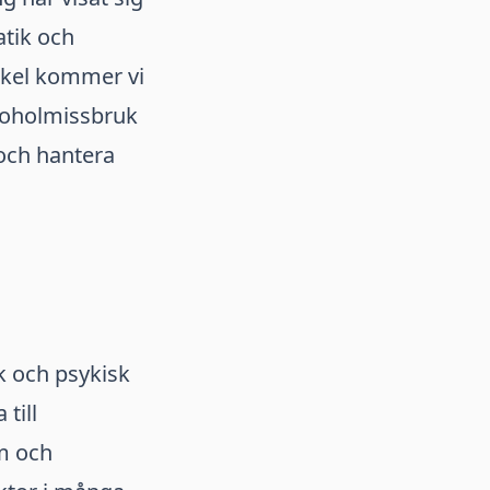
tik och
ikel kommer vi
koholmissbruk
 och hantera
k och psykisk
till
m och