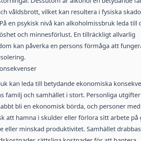
störningar. Dessutom är alkohol en betydande fa
ch våldsbrott, vilket kan resultera i fysiska skador 
På en psykisk nivå kan alkoholmissbruk leda till 
shet och minnesförlust. En tillräckligt allvarlig
om kan påverka en persons förmåga att funger
 isolering.
onsekvenser
uk kan leda till betydande ekonomiska konsekve
s familj och samhället i stort. Personliga utgifter
nabbt bli en ekonomisk börda, och personer med
sk att hamna i skulder eller förlora sitt arbete på
de eller minskad produktivitet. Samhället drabb
skostnader, rättsliga kostnader för att hantera