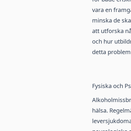
vara en framg
minska de skad
att utforska 
och hur utbild
detta problem
Fysiska och P
Alkoholmissbru
hälsa. Regelmä
leversjukdoma