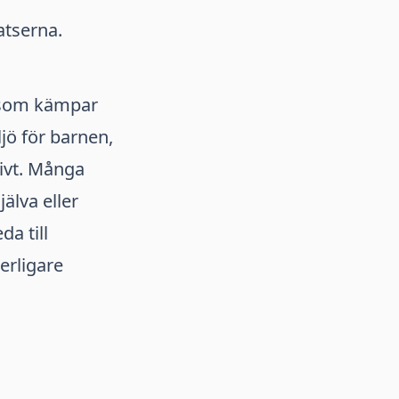
atserna.
 som kämpar
jö för barnen,
tivt. Många
älva eller
a till
erligare