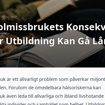
olmissbrukets Konsekv
r Utbildning Kan Gå Lå
k är ett allvarligt problem som påverkar miljon
lden. Förutom de omedelbara hälsoriskerna kan
k även leda till allvarliga och ibland livshotand
lda individer och samhället som helhet. Utbildnin