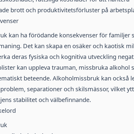
ade brott och produktivitetsförluster på arbetspl
venser
uk kan ha förödande konsekvenser för familjer
aning. Det kan skapa en osäker och kaotisk mil
erka deras fysiska och kognitiva utveckling nega
holister kan uppleva trauman, missbruka alkohol sj
matiskt beteende. Alkoholmissbruk kan också led
problem, separationer och skilsmässor, vilket ytt
jens stabilitet och välbefinnande.
kelord
ruk