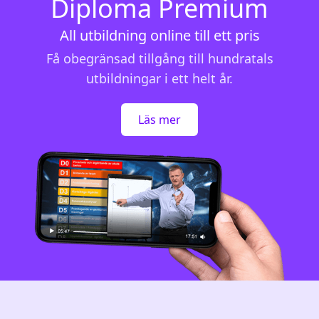
Diploma Premium
All utbildning online till ett pris
Få obegränsad tillgång till hundratals
utbildningar i ett helt år.
Läs mer