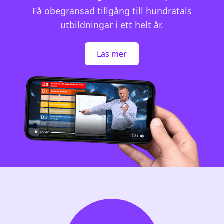
Få obegränsad tillgång till hundratals
utbildningar i ett helt år.
Läs mer