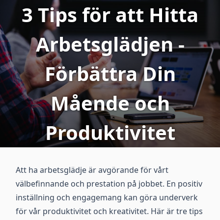
3 Tips för att Hitta
Arbetsglädjen -
Förbättra Din
Mående och
Produktivitet
Att ha arbetsglädje är avgörande för vårt
välbefinnande och prestation på jobbet. En positiv
inställning och engagemang kan göra underverk
för vår produktivitet och kreativitet. Här är tre tips