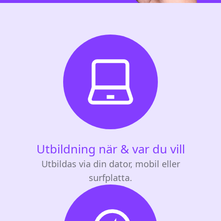
Utbildning när & var du vill
Utbildas via din dator, mobil eller
surfplatta.