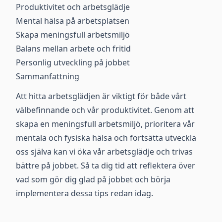
Produktivitet och arbetsglädje
Mental hälsa på arbetsplatsen
Skapa meningsfull arbetsmiljö
Balans mellan arbete och fritid
Personlig utveckling på jobbet
Sammanfattning
Att hitta arbetsglädjen är viktigt för både vårt
välbefinnande och vår produktivitet. Genom att
skapa en meningsfull arbetsmiljö, prioritera vår
mentala och fysiska hälsa och fortsätta utveckla
oss själva kan vi öka vår arbetsglädje och trivas
bättre på jobbet. Så ta dig tid att reflektera över
vad som gör dig glad på jobbet och börja
implementera dessa tips redan idag.