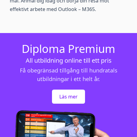
mål. Anmäl dig idag och börja din resa mot
effektivt arbete med Outlook – M365.
Diploma Premium
All utbildning online till ett pris
Få obegränsad tillgång till hundratals
utbildningar i ett helt år.
Läs mer