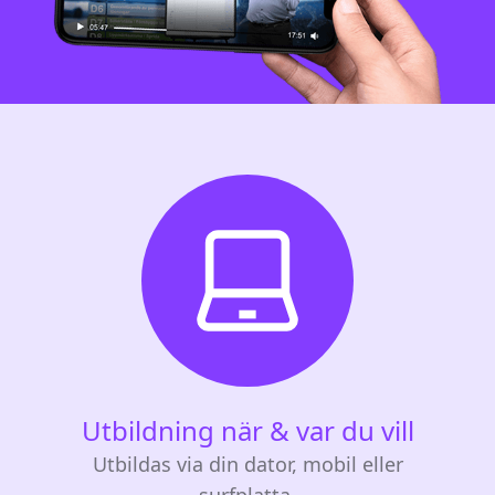
Utbildning när & var du vill
Utbildas via din dator, mobil eller
surfplatta.