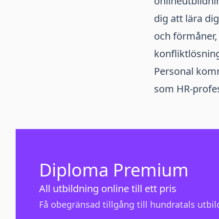
onlineutbildnin
dig att lära d
och förmåner, 
konfliktlösnin
Personal komm
som HR-profes
Diploma Premium
All utbildning online till ett pris
Få obegränsad tillgång till hundratals utbild