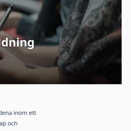
ldning
dena inom ett
kap och