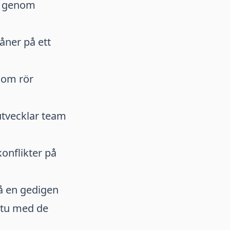
al genom
åner på ett
som rör
utvecklar team
onflikter på
å en gedigen
 itu med de