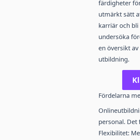
färdigheter fö
utmärkt sätt at
karriär och bl
undersöka för
en översikt av
utbildning.
Kl
Fördelarna me
Onlineutbildni
personal. Det f
Flexibilitet: M