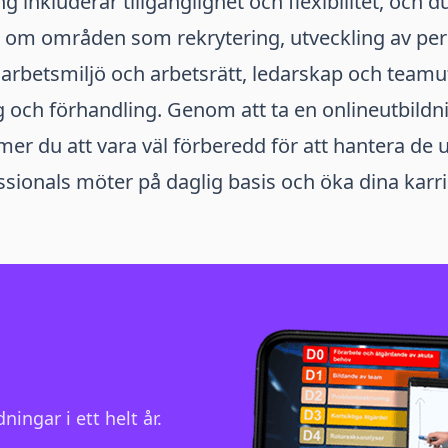
g inkluderar tillgänglighet och flexibilitet, och 
ig om områden som rekrytering, utveckling av per
arbetsmiljö och arbetsrätt, ledarskap och team
g och förhandling. Genom att ta en onlineutbildn
er du att vara väl förberedd för att hantera de
sionals möter på daglig basis och öka dina karr
ningar i ett helt år.