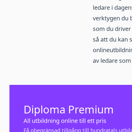
ledare i dagen
verktygen du b
som du driver 
så att du kan s
onlineutbildni
av ledare som
Diploma Premium
All utbildning online till ett pris
Få obegränsad tillgång till hundratals utbild