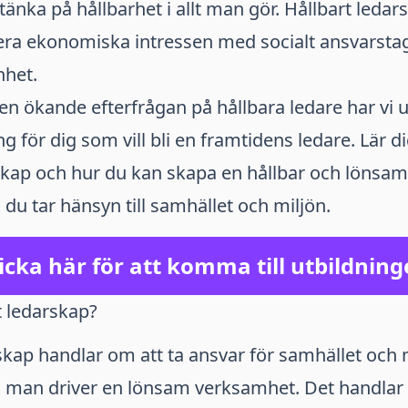
 tänka på hållbarhet i allt man gör. Hållbart leda
era ekonomiska intressen med socialt ansvarst
het.
en ökande efterfrågan på hållbara ledare har vi u
ng för dig som vill bli en framtidens ledare. Lär 
rskap och hur du kan skapa en hållbar och lönsa
du tar hänsyn till samhället och miljön.
icka här för att komma till utbildnin
t ledarskap?
skap handlar om att ta ansvar för samhället och 
 man driver en lönsam verksamhet. Det handlar