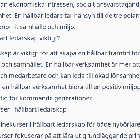
lan ekonomiska intressen, socialt ansvarstagand
et. En hållbar ledare tar hänsyn till de tre pelar
onomi, samhälle och miljö.
art ledarskap viktigt?
skap är viktigt för att skapa en hållbar framtid fö
ch samhället. En hållbar verksamhet är mer attr
h medarbetare och kan leda till ökad lönsamhet 
n hållbar verksamhet bidra till en positiv milj
mtid för kommande generationer.
ser i hållbart ledarskap
linekurser i hållbart ledarskap för både nybörjar
urser fokuserar på att lära ut grundläggande pri