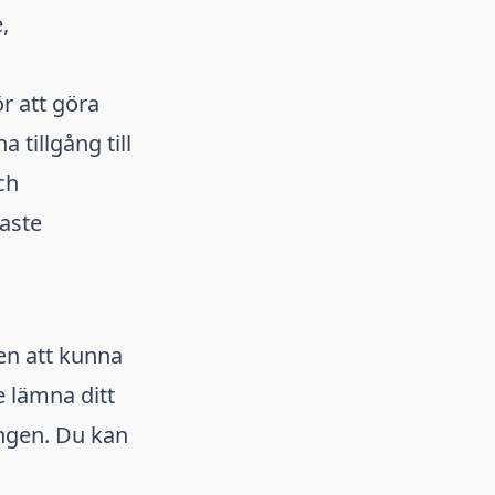
,
r att göra
 tillgång till
ch
gaste
len att kunna
e lämna ditt
ingen. Du kan