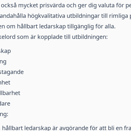
 också mycket prisvärda och ger dig valuta för p
lhandahålla högkvalitativa utbildningar till rimliga 
 om hållbart ledarskap tillgänglig för alla.
elord som är kopplade till utbildningen:
skap
ing
rstagande
nhet
lbarhet
dare
ng:
m hållbart ledarskap är avgörande för att bli en 