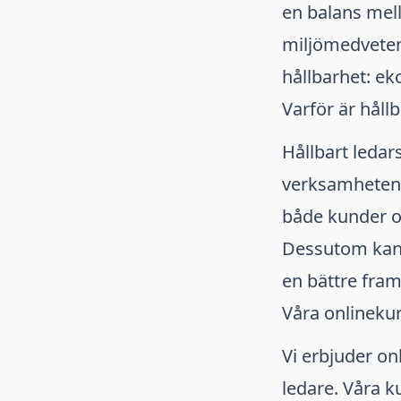
en balans mel
miljömedvetenh
hållbarhet: ek
Varför är hållb
Hållbart ledar
verksamheten o
både kunder oc
Dessutom kan e
en bättre fra
Våra onlinekur
Vi erbjuder on
ledare. Våra k