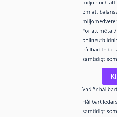
miljön och att
om att balans
miljömedveten
För att möta d
onlineutbildni
hållbart leda
samtidigt som 
Kl
Vad är hållbar
Hållbart ledar
samtidigt som