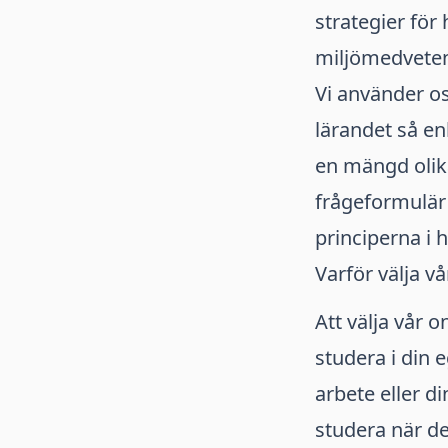
strategier för
miljömedveten
Vi använder o
lärandet så en
en mängd olika
frågeformulär f
principerna i h
Varför välja vå
Att välja vår o
studera i din 
arbete eller d
studera när de