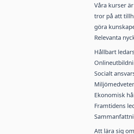
Våra kurser är
tror på att til
göra kunskapen
Relevanta nyck
Hållbart ledar
Onlineutbildn
Socialt ansva
Miljömedvete
Ekonomisk hål
Framtidens le
Sammanfattni
Att lära sig o