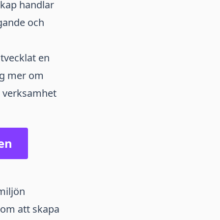
rskap handlar
agande och
tvecklat en
dig mer om
m verksamhet
gen
miljön
 om att skapa