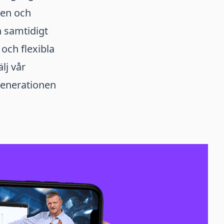
pen och
n samtidigt
och flexibla
lj vår
 generationen