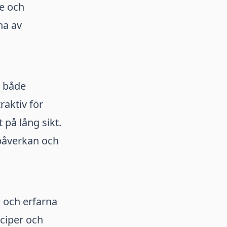
e och
na av
r både
aktiv för
på lång sikt.
öpåverkan och
e och erfarna
nciper och