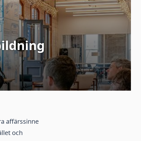
ildning
ra affärssinne
llet och