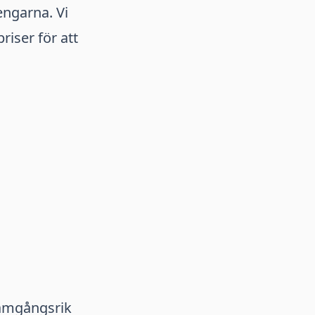
engarna. Vi
priser för att
framgångsrik