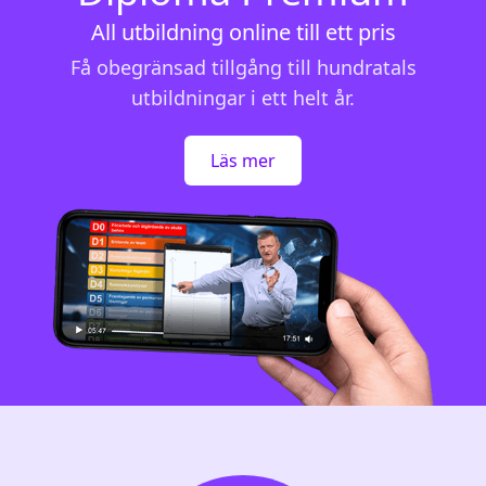
All utbildning online till ett pris
Få obegränsad tillgång till hundratals
utbildningar i ett helt år.
Läs mer