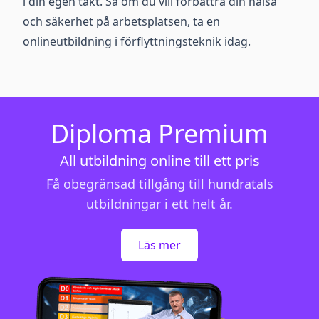
i din egen takt. Så om du vill förbättra din hälsa
och säkerhet på arbetsplatsen, ta en
onlineutbildning i förflyttningsteknik idag.
Diploma Premium
All utbildning online till ett pris
Få obegränsad tillgång till hundratals
utbildningar i ett helt år.
Läs mer