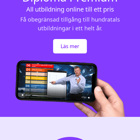
All utbildning online till ett pris
Få obegränsad tillgång till hundratals
utbildningar i ett helt år.
Läs mer