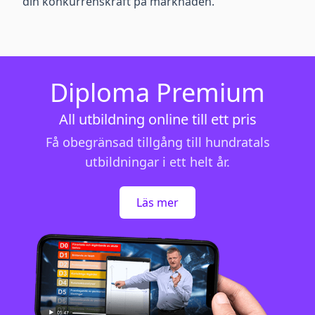
din konkurrenskraft på marknaden.
Diploma Premium
All utbildning online till ett pris
Få obegränsad tillgång till hundratals
utbildningar i ett helt år.
Läs mer