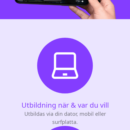
Utbildning när & var du vill
Utbildas via din dator, mobil eller
surfplatta.