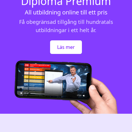
Diploma Premium
All utbildning online till ett pris
Få obegränsad tillgång till hundratals
utbildningar i ett helt år.
Läs mer