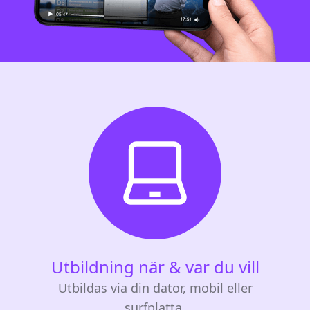
Utbildning när & var du vill
Utbildas via din dator, mobil eller
surfplatta.