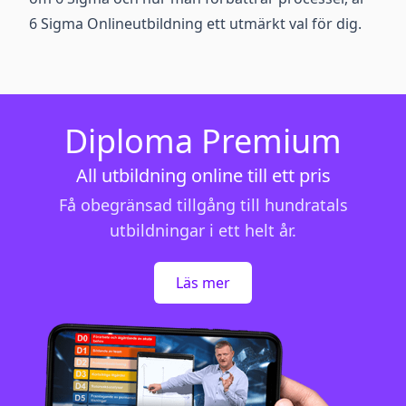
6 Sigma Onlineutbildning ett utmärkt val för dig.
Diploma Premium
All utbildning online till ett pris
Få obegränsad tillgång till hundratals
utbildningar i ett helt år.
Läs mer